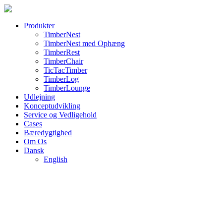
Produkter
TimberNest
TimberNest med Ophæng
TimberRest
TimberChair
TicTacTimber
TimberLog
TimberLounge
Udlejning
Konceptudvikling
Service og Vedligehold
Cases
Bæredygtighed
Om Os
Dansk
English