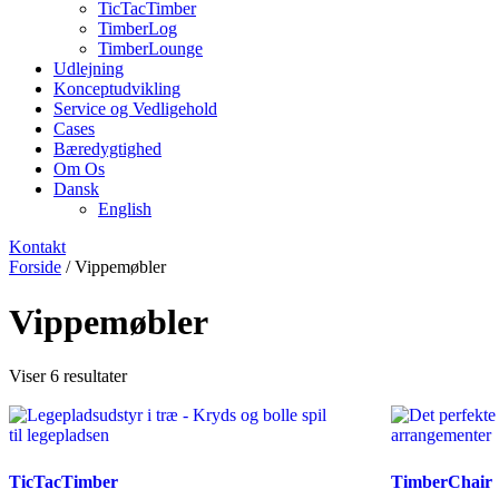
TicTacTimber
TimberLog
TimberLounge
Udlejning
Konceptudvikling
Service og Vedligehold
Cases
Bæredygtighed
Om Os
Dansk
English
Kontakt
Forside
/ Vippemøbler
Vippemøbler
Viser 6 resultater
TicTacTimber
TimberChair