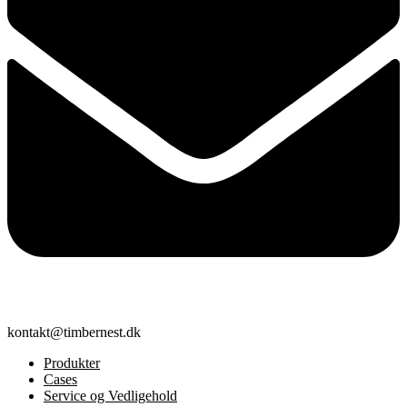
kontakt@timbernest.dk
Produkter
Cases
Service og Vedligehold