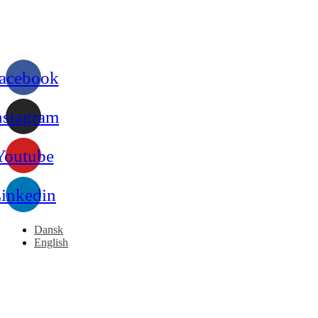
acebook
nstagram
Youtube
inkedin
Dansk
English