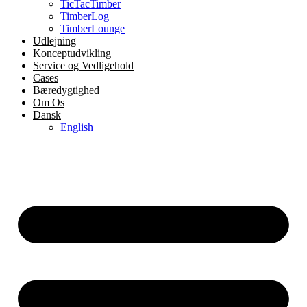
TicTacTimber
TimberLog
TimberLounge
Udlejning
Konceptudvikling
Service og Vedligehold
Cases
Bæredygtighed
Om Os
Dansk
English