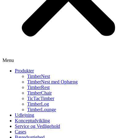
Menu
Produkter
TimberNest
TimberNest med Ophæng
TimberRest
TimberChair
TicTacTimber
TimberLog
TimberLounge
Udlejning
Konceptudvikling
Service og Vedligehold
Cases
Bæredygtighed