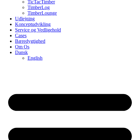
TicTacTimber
TimberLog
TimberLounge
Udlejning
Konceptudvikling
Service og Vedligehold
Cases
Bæredygtighed
Om Os
Dansk
English