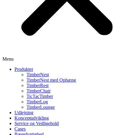
Menu
Produkter
TimberNest
TimberNest med Ophæng
TimberRest
TimberChair
TicTacTimber
TimberLog
TimberLounge
Udlejning
Konceptudvikling
Service og Vedligehold
Cases
Bæredygtighed