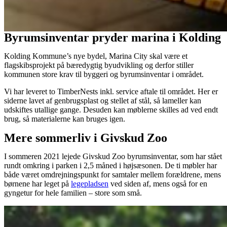
Byrumsinventar pryder marina i Kolding
Kolding Kommune’s nye bydel, Marina City skal være et
flagskibsprojekt på bæredygtig byudvikling og derfor stiller
kommunen store krav til byggeri og byrum
sinventar
i området.
Vi har leveret to TimberNests inkl. service aftale til området. Her er
siderne lavet af genbrugsplast og stellet af stål, så lameller kan
udskiftes utallige gange. Desuden kan møblerne skilles ad ved endt
brug, så materialerne kan bruges igen.
Mere sommerliv i Givskud Zoo
I sommeren 2021 lejede Givskud Zoo byrumsinventar, som har stået
rundt omkring i parken i 2,5 måned i højsæsonen. De ti møbler har
både været omdrejningspunkt for samtaler mellem forældrene, mens
børnene har leget på
legepladsen
ved siden af, mens også for en
gyngetur for hele familien – store som små.