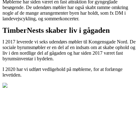
Møblerne har siden været en fast attraktion for gyngeglade
besøgende. De udendørs møbler har også skabt ramme omkring
nogle af de mange arrangementer byen har holdt, som fx DM i
landevejscykling, og sommerkoncerter.
TimberNests skaber liv i gågaden
I 2017 leverede vi seks udendørs møbler til Kongensgade Nord. De
sociale byrumsmøbler er en del af en indsats om at skabe ophold og
liv i den nordlige del af gågaden og har siden 2017 været fast
byrumsinventar i bydelen.
I 2020 har vi udført vedligehold på møblerne, for at forlænge
levetiden.