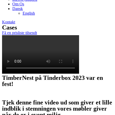
Om Os
Dansk
English
Kontakt
Cases
Få en prisliste tilsendt
TimberNest på Tinderbox 2023 var en
fest!
Tjek denne fine video ud som giver et lille
indblik i stemningen vores møbler giver
når de er i event miljø