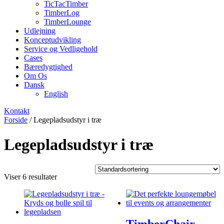
TicTacTimber
TimberLog
TimberLounge
Udlejning
Konceptudvikling
Service og Vedligehold
Cases
Bæredygtighed
Om Os
Dansk
English
Kontakt
Forside
/ Legepladsudstyr i træ
Legepladsudstyr i træ
Viser 6 resultater