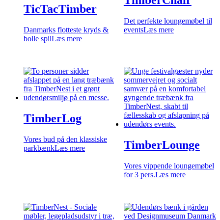
TimberChair
TicTacTimber
Det perfekte loungemøbel til
Danmarks flotteste kryds &
events
Læs mere
bolle spil
Læs mere
TimberLog
Vores bud på den klassiske
TimberLounge
parkbænk
Læs mere
Vores vippende loungemøbel
for 3 pers.
Læs mere