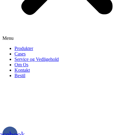
Menu
Produkter
Cases
Service og Vedligehold
Om Os
Kontakt
Bestil
acebook