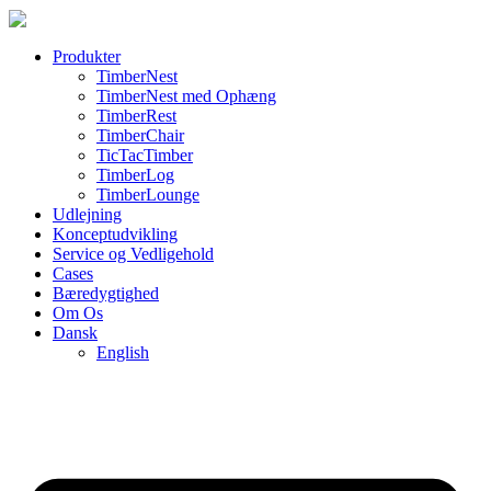
Produkter
TimberNest
TimberNest med Ophæng
TimberRest
TimberChair
TicTacTimber
TimberLog
TimberLounge
Udlejning
Konceptudvikling
Service og Vedligehold
Cases
Bæredygtighed
Om Os
Dansk
English