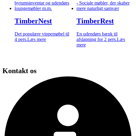
TimberNest
TimberRest
Det populære vippemøbel til
En udendørs bænk til
4 pers.
Læs mere
afslapning for 2 pers.
Læs
mere
Kontakt os