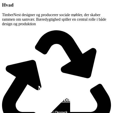
Hvad
TimberNest designer og producerer sociale møbler, der skaber
rammen om samvær. Bæredygtighed spiller en central rolle i både
design og produktion
Mere naturligt
Mere naturligt
Mere naturligt
samvær med
samvær med
samvær med
sociale møbler
sociale møbler
sociale møbler
Produceret i Danmark
Produceret i Danmark
Produceret i Danmark