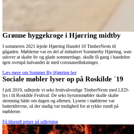
Grønne hyggekroge i Hjørring midtby
I sommeren 2021 lejede Hjørring Handel 10 TimberNests til 
gågaden. Møblerne var en del af initiativet Sommerby Hjørring, som 
udover at skabe liv og glade sommerdage, skulle få gang i handelen 
igen ovenpå halvandet år med coronanedlukninger. 
Læs mere om Sommer By Hjørring her
Sociale møbler lyser op på Roskilde ´19
I juli 2019, udlejede vi seks festivalvenlige TimberNests med LED-
lys i til Roskilde Festival. De seks byrumsmøbler skulle skabe 
stemning både om dagen og aftenen. Lysene i møblerne var 
batteridrevne, så der stadig var mulighed for at rykke rundt på 
møblerne.
Få tilsendt priser på udlejning