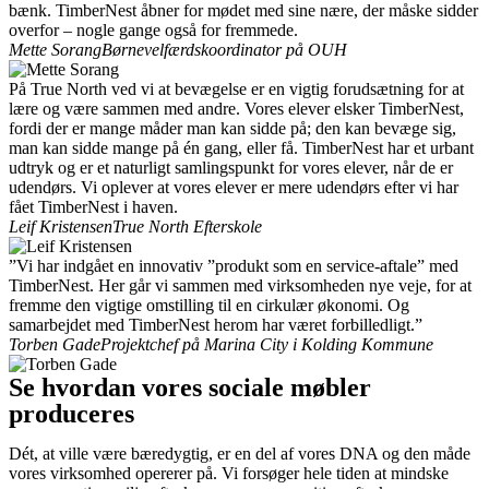
bænk. TimberNest åbner for mødet med sine nære, der måske sidder
overfor – nogle gange også for fremmede.
Mette Sorang
Børnevelfærdskoordinator på OUH
På True North ved vi at bevægelse er en vigtig forudsætning for at
lære og være sammen med andre. Vores elever elsker TimberNest,
fordi der er mange måder man kan sidde på; den kan bevæge sig,
man kan sidde mange på én gang, eller få. TimberNest har et urbant
udtryk og er et naturligt samlingspunkt for vores elever, når de er
udendørs. Vi oplever at vores elever er mere udendørs efter vi har
fået TimberNest i haven.
Leif Kristensen
True North Efterskole
”Vi har indgået en innovativ ”produkt som en service-aftale” med
TimberNest. Her går vi sammen med virksomheden nye veje, for at
fremme den vigtige omstilling til en cirkulær økonomi. Og
samarbejdet med TimberNest herom har været forbilledligt.”
Torben Gade
Projektchef på Marina City i Kolding Kommune
Se hvordan vores sociale møbler
produceres
Dét, at ville være bæredygtig, er en del af vores DNA og den måde 
vores virksomhed opererer på. Vi forsøger hele tiden at mindske 