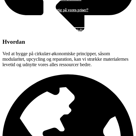
Nysgerrig på vores priser?
Nysgerrig på vores priser?
Nysgerrig på vores priser?
Få tilsendt en prisliste
Få tilsendt en prisliste
Få tilsendt en prisliste
Hvordan
Ved at bygge på cirkulær-økonomiske principper, såsom
modularitet, upcycling og reparation, kan vi strække materialernes
levetid og udnytte vores alles ressourcer bedre.