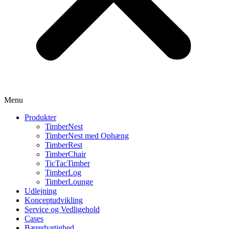
Menu
Produkter
TimberNest
TimberNest med Ophæng
TimberRest
TimberChair
TicTacTimber
TimberLog
TimberLounge
Udlejning
Konceptudvikling
Service og Vedligehold
Cases
Bæredygtighed