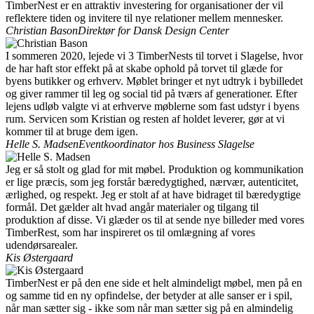
TimberNest er en attraktiv investering for organisationer der vil
reflektere tiden og invitere til nye relationer mellem mennesker.
Christian Bason
Direktør for Dansk Design Center
I sommeren 2020, lejede vi 3 TimberNests til torvet i Slagelse, hvor
de har haft stor effekt på at skabe ophold på torvet til glæde for
byens butikker og erhverv. Møblet bringer et nyt udtryk i bybilledet
og giver rammer til leg og social tid på tværs af generationer. Efter
lejens udløb valgte vi at erhverve møblerne som fast udstyr i byens
rum. Servicen som Kristian og resten af holdet leverer, gør at vi
kommer til at bruge dem igen.
Helle S. Madsen
Eventkoordinator hos Business Slagelse
Jeg er så stolt og glad for mit møbel. Produktion og kommunikation
er lige præcis, som jeg forstår bæredygtighed, nærvær, autenticitet,
ærlighed, og respekt. Jeg er stolt af at have bidraget til bæredygtige
formål. Det gælder alt hvad angår materialer og tilgang til
produktion af disse. Vi glæder os til at sende nye billeder med vores
TimberRest, som har inspireret os til omlægning af vores
udendørsarealer.
Kis Østergaard
TimberNest er på den ene side et helt almindeligt møbel, men på en
og samme tid en ny opfindelse, der betyder at alle sanser er i spil,
når man sætter sig - ikke som når man sætter sig på en almindelig