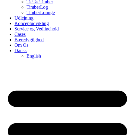
TicTacTimber
TimberLog
TimberLounge
Udlejning
Konceptudvikling
Service og Vedligehold
Cases
Bæredygtighed
Om Os
Dansk
English